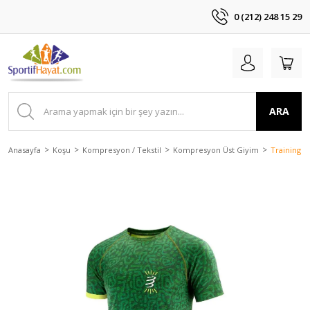
0 (212) 248 15 29
ARA
Anasayfa
Koşu
Kompresyon / Tekstil
Kompresyon Üst Giyim
Training T