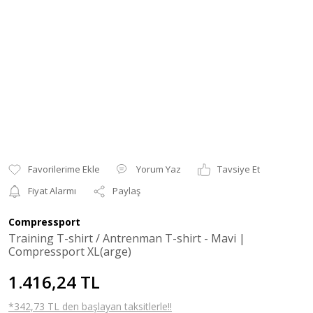
Yorum Yaz
Tavsiye Et
Fiyat Alarmı
Paylaş
Compressport
Training T-shirt / Antrenman T-shirt - Mavi |
Compressport XL(arge)
1.416,24 TL
*342,73 TL den başlayan taksitlerle!!