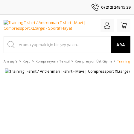
0 (212) 248 15 29
ARA
Anasayfa
Koşu
Kompresyon / Tekstil
Kompresyon Üst Giyim
Training T