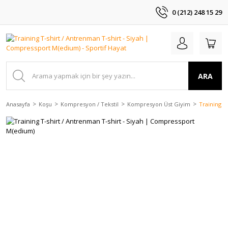
0 (212) 248 15 29
ARA
Anasayfa
Koşu
Kompresyon / Tekstil
Kompresyon Üst Giyim
Training T