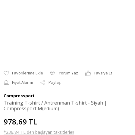
Yorum Yaz
Tavsiye Et
Fiyat Alarmı
Paylaş
Compressport
Training T-shirt / Antrenman T-shirt - Siyah |
Compressport M(edium)
978,69 TL
*236,84 TL den başlayan taksitlerle!!