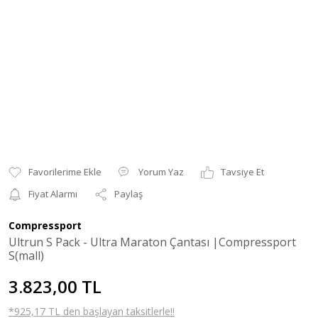
Yorum Yaz
Tavsiye Et
Fiyat Alarmı
Paylaş
Compressport
Ultrun S Pack - Ultra Maraton Çantası |Compressport
S(mall)
3.823,00 TL
*925,17 TL den başlayan taksitlerle!!