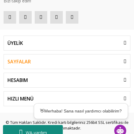
Bizi takip edin!
ÜYELİK
SAYFALAR
HESABIM
👋Merhaba! Sana nasıl yardımcı olabilirim?
HIZLI MENÜ
🤖Desteğe mi ihtiyacın var? Birkaç saniyede
çözümler sunmak için buradayım! ✨
© Tüm Hakları Saklıdır. Kredi kartı bilgileriniz 256bit SSL sertifikası ile
korunmaktadır.
WA-yardım