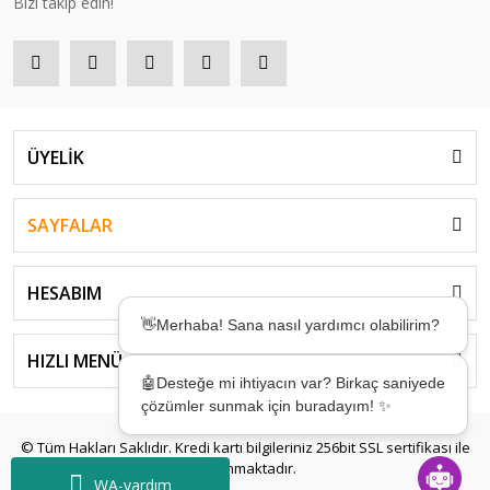
Bizi takip edin!
ÜYELİK
SAYFALAR
HESABIM
👋Merhaba! Sana nasıl yardımcı olabilirim?
HIZLI MENÜ
🤖Desteğe mi ihtiyacın var? Birkaç saniyede
çözümler sunmak için buradayım! ✨
© Tüm Hakları Saklıdır. Kredi kartı bilgileriniz 256bit SSL sertifikası ile
korunmaktadır.
WA-yardım