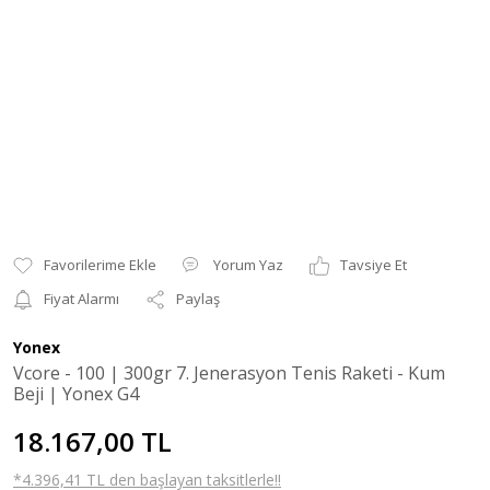
Yorum Yaz
Tavsiye Et
Fiyat Alarmı
Paylaş
Yonex
Vcore - 100 | 300gr 7. Jenerasyon Tenis Raketi - Kum
Beji | Yonex G4
18.167,00 TL
*4.396,41 TL den başlayan taksitlerle!!