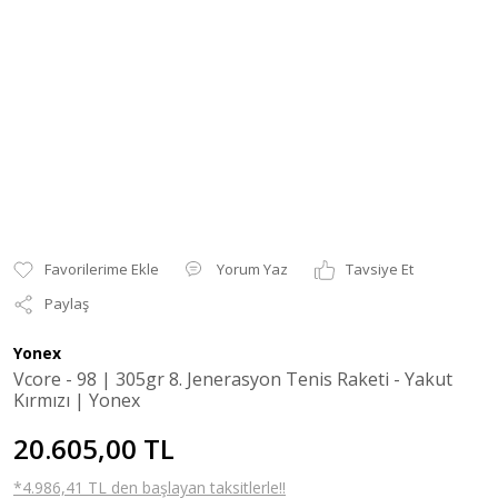
Yorum Yaz
Tavsiye Et
Paylaş
Yonex
Vcore - 98 | 305gr 8. Jenerasyon Tenis Raketi - Yakut
Kırmızı | Yonex
20.605,00 TL
*4.986,41 TL den başlayan taksitlerle!!