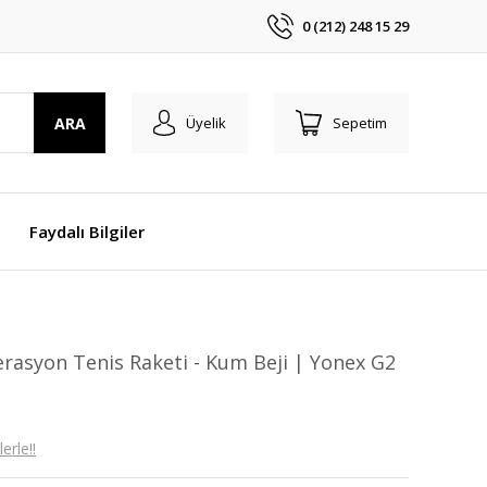
0 (212) 248 15 29
ARA
Üyelik
Sepetim
Faydalı Bilgiler
nerasyon Tenis Raketi - Kum Beji | Yonex G2
erle!!