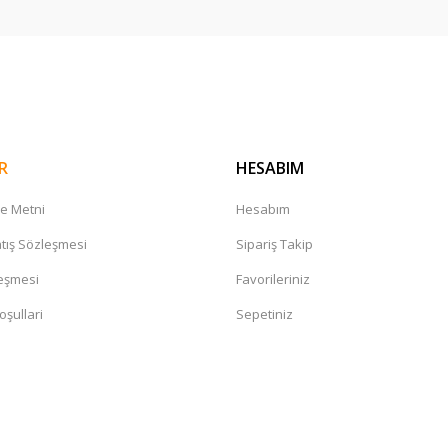
R
HESABIM
me Metni
Hesabım
Yonex
rmızı | Yonex
tış Sözleşmesi
Sipariş Takip
PolyTour Fire 120 Monofilament 200 m Tenis Ko
leşmesi
Favorileriniz
13.422,00 TL
oşullari
Sepetiniz