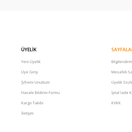
ÜYELİK
SAYFALA
Yeni Üyelik
Bilgilendir
Yonex
PolyTour Fire 120 Monofilament 12m Tenis Kordajı - Kı
Üye Girişi
Mesafeli Sa
Şifremi Unuttum
Üyelik Söz
1.047,00 TL
Havale Bildirim Formu
İptal İade K
Kargo Takibi
KVKK
İletişim