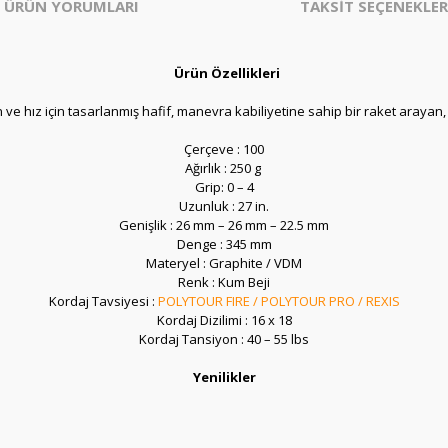
ÜRÜN YORUMLARI
TAKSİT SEÇENEKLER
Ürün Özellikleri
 ve hız için tasarlanmış hafif, manevra kabiliyetine sahip bir raket arayan, 
Çerçeve : 100
Ağırlık : 250 g
Grip: 0 – 4
Uzunluk :
27 in.
Genişlik :
26 mm – 26 mm – 22.5 mm
Denge :
345 mm
Materyel : Graphite / VDM
Renk : Kum Beji
Kordaj Tavsiyesi
:
POLYTOUR FIRE
/
POLYTOUR PRO
/
REXIS
Kordaj Dizilimi : 16 x 18
Kordaj Tansiyon : 40 – 55 lbs
Yenilikler