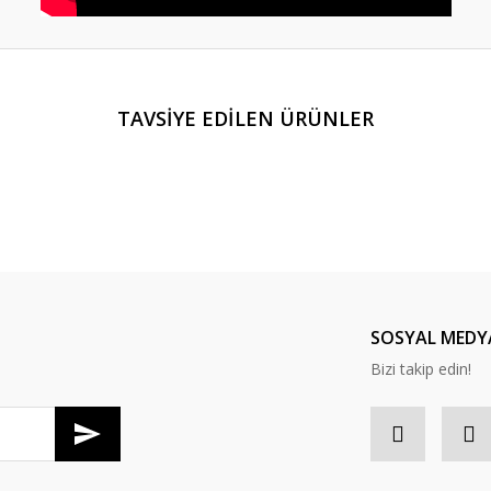
er konularda yetersiz gördüğünüz noktaları öneri formunu kullanarak tarafım
TAVSİYE EDİLEN ÜRÜNLER
Bu ürüne ilk yorumu siz yapın!
Yorum Yaz
SOSYAL MEDY
Bizi takip edin!
Gönder