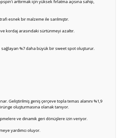
pspin'i arttırmak için yüksek fırlatma açısına sahip,
trafı esnek bir malzeme ile sarılmıştır.
 ve kordaj arasındaki sürtünmeyi azaltır.
l sağlayan %7 daha büyük bir sweet spot oluşturur.
ar. Geliştirilmiş geniş çerçeve topla temas alanını %1,9
örünge oluşturmasına olanak tanıyor.
epmelere ve dinamik geri dönüşlere izin veriyor.
nmeye yardımcı oluyor.