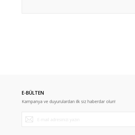
Bu ürünün fiyat bilgisi, resim, ürün açıklamalarında ve diğ
Görüş ve önerileriniz için teşekkür ederiz.
Ürün resmi kalitesiz, bozuk veya görüntülenemiyor.
Ürün açıklamasında eksik bilgiler bulunuyor.
Ürün bilgilerinde hatalar bulunuyor.
Ürün fiyatı diğer sitelerden daha pahalı.
Bu ürüne benzer farklı alternatifler olmalı.
E-BÜLTEN
Kampanya ve duyurulardan ilk siz haberdar olun!