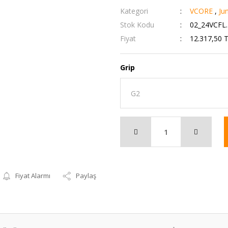
Kategori
VCORE
,
Ju
Stok Kodu
02_24VCFL
Fiyat
12.317,50 
Grip
Fiyat Alarmı
Paylaş