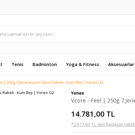
et
Tenis
Badminton
Yoga & Fitness
Aksesuarlar
el | 250g 7.Jenerasyon Tenis Raketi - Kum Beji | Yonex G2
Yonex
Vcore - Feel | 250g 7.Je
14.781,00 TL
*3.577,00 TL den başlayan taksitl