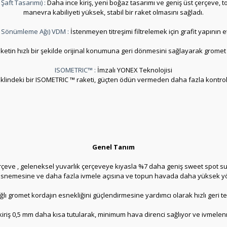
aft Tasarımı) :
Daha ince kiriş, yeni boğaz tasarımı ve geniş üst çerçeve, to
manevra kabiliyeti yüksek, stabil bir raket olmasını sağladı.
 Sönümleme Ağı) VDM :
İstenmeyen titreşimi filtrelemek için grafit yapının e
ketin hızlı bir şekilde orijinal konumuna geri dönmesini sağlayarak gromet
ISOMETRIC™ :
İmzalı YONEX Teknolojisi
eklindeki bir ISOMETRIC ™ raketi, güçten ödün vermeden daha fazla kontro
Genel Tanım
rçeve , geleneksel yuvarlık çerçeveye kıyasla %7 daha geniş sweet spot sun
de esnemesine ve daha fazla ivmele açısına ve topun havada daha yüksek y
lı gromet kordajın esnekliğini güçlendirmesine yardımcı olarak hızlı geri t
kiriş 0,5 mm daha kısa tutularak, minimum hava direnci sağlıyor ve ivmele