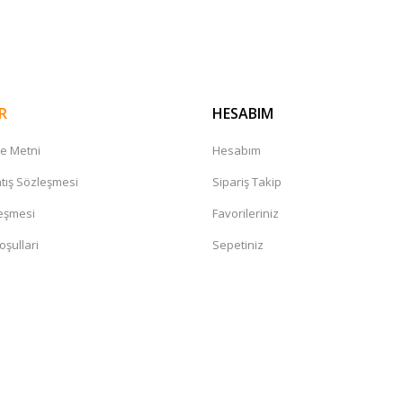
Gönder
R
HESABIM
me Metni
Hesabım
tış Sözleşmesi
Sipariş Takip
leşmesi
Favorileriniz
oşullari
Sepetiniz