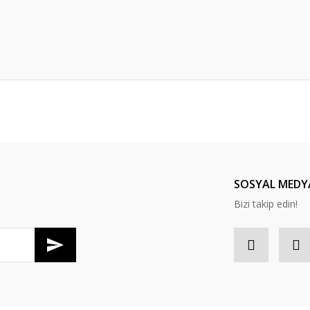
er konularda yetersiz gördüğünüz noktaları öneri formunu kullanarak tarafım
Bu ürüne ilk yorumu siz yapın!
Yorum Yaz
SOSYAL MEDY
Bizi takip edin!