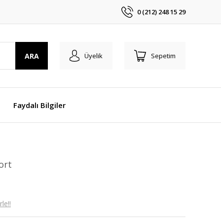
0 (212) 248 15 29
ARA
Üyelik
Sepetim
Faydalı Bilgiler
ort
le!!