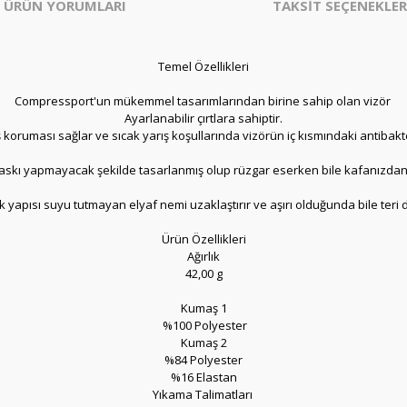
ÜRÜN YORUMLARI
TAKSİT SEÇENEKLER
Temel Özellikleri
Compressport'un mükemmel tasarımlarından birine sahip olan vizör
Ayarlanabilir çırtlara sahiptir.
ş koruması sağlar ve sıcak yarış koşullarında vizörün iç kısmındaki antibakt
baskı yapmayacak şekilde tasarlanmış olup rüzgar eserken bile kafanızdan
k yapısı suyu tutmayan elyaf nemi uzaklaştırır ve aşırı olduğunda bile teri dı
Ürün Özellikleri
Ağırlık
42,00 g
Kumaş 1
%100 Polyester
Kumaş 2
%84 Polyester
%16 Elastan
Yıkama Talimatları