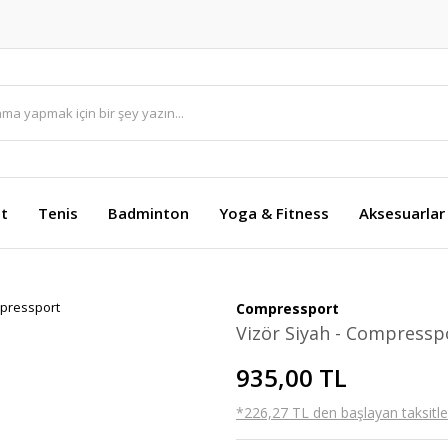
et
Tenis
Badminton
Yoga & Fitness
Aksesuarlar
Compressport
Vizör Siyah - Compressp
935,00 TL
*226,27 TL den başlayan taksitler