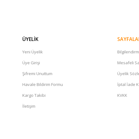
ÜYELİK
SAYFALA
Yeni Üyelik
Bilgilendir
Üye Girişi
Mesafeli Sa
Şifremi Unuttum
Üyelik Söz
Havale Bildirim Formu
İptal İade K
Kargo Takibi
KVKK
İletişim