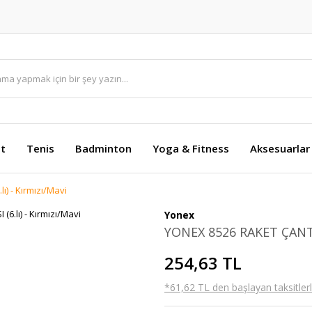
et
Tenis
Badminton
Yoga & Fitness
Aksesuarlar
) - Kırmızı/Mavi
Yonex
YONEX 8526 RAKET ÇANTASI
254,63 TL
*61,62 TL den başlayan taksitlerl