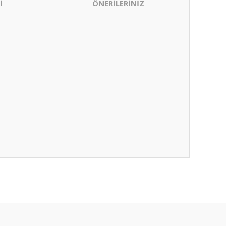
İ
ÖNERİLERİNİZ
ıza iletebilirsiniz.