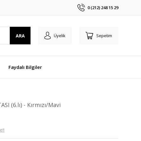
0 (212) 248 15 29
ARA
Üyelik
Sepetim
Faydalı Bilgiler
 (6.lı) - Kırmızı/Mavi
e!!