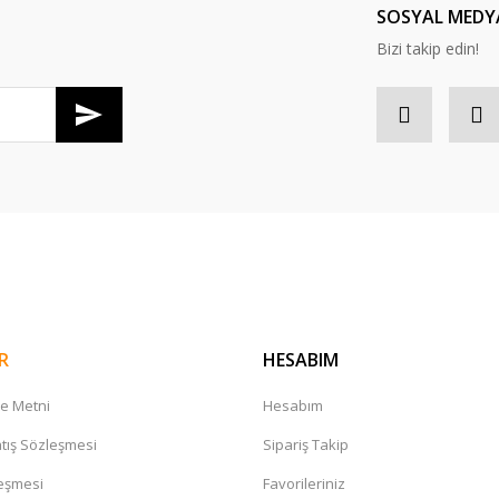
SOSYAL MEDY
Bizi takip edin!
Gönder
R
HESABIM
me Metni
Hesabım
tış Sözleşmesi
Sipariş Takip
leşmesi
Favorileriniz