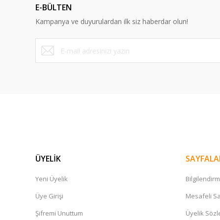
E-BÜLTEN
Ürün bilgilerinde hatalar bulunuyor.
Kampanya ve duyurulardan ilk siz haberdar olun!
Ürün fiyatı diğer sitelerden daha pahalı.
Bu ürüne benzer farklı alternatifler olmalı.
ÜYELİK
SAYFALA
Yeni Üyelik
Bilgilendir
Üye Girişi
Mesafeli Sa
Şifremi Unuttum
Üyelik Söz