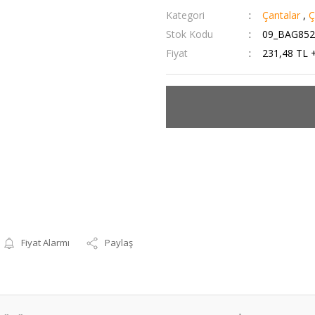
Kategori
Çantalar
,
Ç
Stok Kodu
09_BAG852
Fiyat
231,48 TL 
Fiyat Alarmı
Paylaş