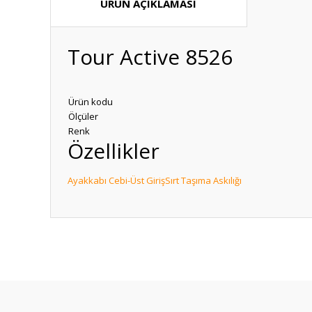
ÜRÜN AÇIKLAMASI
Tour Active 8526
Ürün kodu
Ölçüler
Renk
Özellikler
Ayakkabı Cebi-Üst Giriş
Sırt Taşıma Askılığı
Bu ürünün fiyat bilgisi, resim, ürün açıklamalarında ve diğ
Görüş ve önerileriniz için teşekkür ederiz.
Ürün resmi kalitesiz, bozuk veya görüntülenemiyor.
Ürün açıklamasında eksik bilgiler bulunuyor.