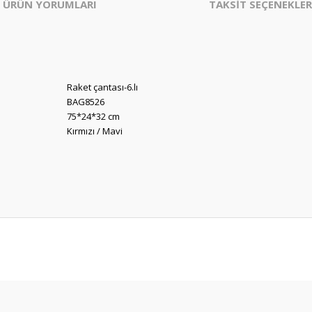
ÜRÜN YORUMLARI
TAKSİT SEÇENEKLER
Raket çantası-6.lı
BAG8526
75*24*32 cm
Kırmızı / Mavi
er konularda yetersiz gördüğünüz noktaları öneri formunu kullanarak tarafım
Bu ürüne ilk yorumu siz yapın!
Yorum Yaz