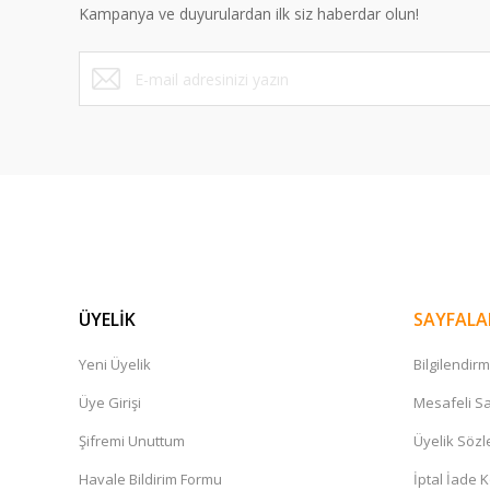
Kampanya ve duyurulardan ilk siz haberdar olun!
Bu ürüne benzer farklı alternatifler olmalı.
ÜYELİK
SAYFALA
Yeni Üyelik
Bilgilendir
Üye Girişi
Mesafeli Sa
Şifremi Unuttum
Üyelik Söz
Havale Bildirim Formu
İptal İade K