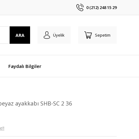
0 (212) 248 15 29
ARA
Üyelik
Sepetim
Faydalı Bilgiler
beyaz ayakkabı SHB-SC 2 36
e!!