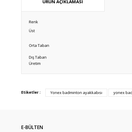
ÜRÜN AÇIKLAMASI
Renk
Üst
Orta Taban
Dış Taban
Üretim
Bu ürünün fiyat bilgisi, resim, ürün açıklamalarında ve diğ
Görüş ve önerileriniz için teşekkür ederiz.
Etiketler :
Yonex badminton ayakkabısı
yonex bad
Ürün resmi kalitesiz, bozuk veya görüntülenemiyor.
Ürün açıklamasında eksik bilgiler bulunuyor.
Ürün bilgilerinde hatalar bulunuyor.
E-BÜLTEN
Ürün fiyatı diğer sitelerden daha pahalı.