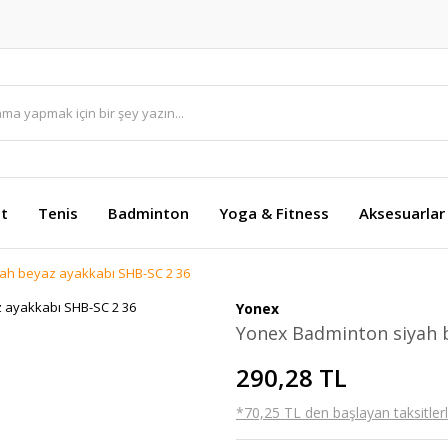
et
Tenis
Badminton
Yoga & Fitness
Aksesuarlar
ah beyaz ayakkabı SHB-SC 2 36
Yonex
Yonex Badminton siyah 
290,28 TL
*70,25 TL den başlayan taksitlerl