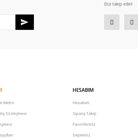
Bizi takip edin!
Gönder
R
HESABIM
me Metni
Hesabım
tış Sözleşmesi
Sipariş Takip
leşmesi
Favorileriniz
oşullari
Sepetiniz