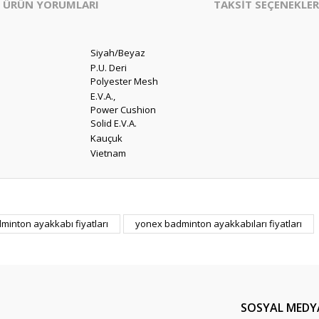
ÜRÜN YORUMLARI
TAKSİT SEÇENEKLER
Siyah/Beyaz
P.U. Deri
Polyester Mesh
E.V.A.,
Power Cushion
Solid E.V.A.
Kauçuk
Vietnam
er konularda yetersiz gördüğünüz noktaları öneri formunu kullanarak tarafım
minton ayakkabı fiyatları
yonex badminton ayakkabıları fiyatları
Bu ürüne ilk yorumu siz yapın!
Yorum Yaz
SOSYAL MEDY