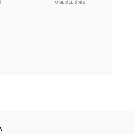
İ
ÖNERİLERİNİZ
ıza iletebilirsiniz.
A