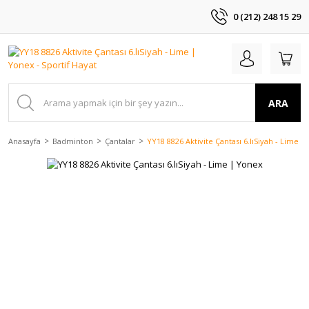
0 (212) 248 15 29
ARA
Anasayfa
Badminton
Çantalar
YY18 8826 Aktivite Çantası 6.lıSiyah - Lime 