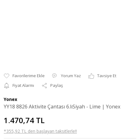
Yorum Yaz
Tavsiye Et
Fiyat Alarmı
Paylaş
Yonex
YY18 8826 Aktivite Çantası 6.lıSiyah - Lime | Yonex
1.470,74 TL
*355,92 TL den başlayan taksitlerle!!