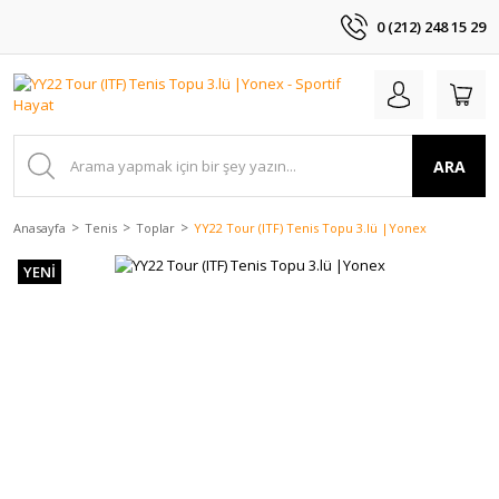
0 (212) 248 15 29
ARA
Anasayfa
Tenis
Toplar
YY22 Tour (ITF) Tenis Topu 3.lü |Yonex
YENİ