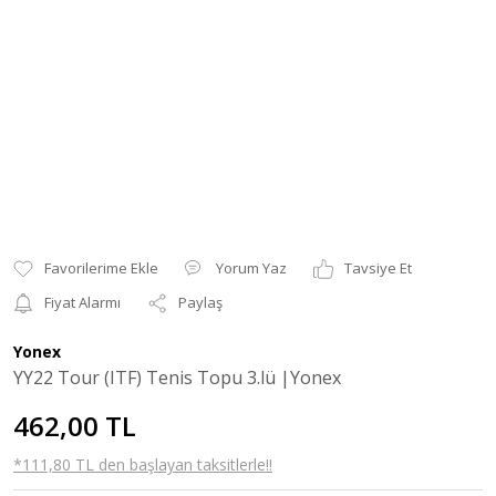
Yorum Yaz
Tavsiye Et
Fiyat Alarmı
Paylaş
Yonex
YY22 Tour (ITF) Tenis Topu 3.lü |Yonex
462,00 TL
*111,80 TL den başlayan taksitlerle!!