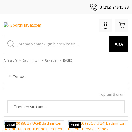
0 (212) 248 15 29
ARA
Anasayfa
Badminton
Raketler
BASIC
Yonex
Toplam 3 ürün
YENİ
YENİ