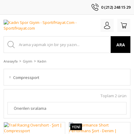
0 (212) 248 15 29
ARA
Anasayfa
Giyim
Kadın
Compressport
Toplam 2 ürün
YENİ