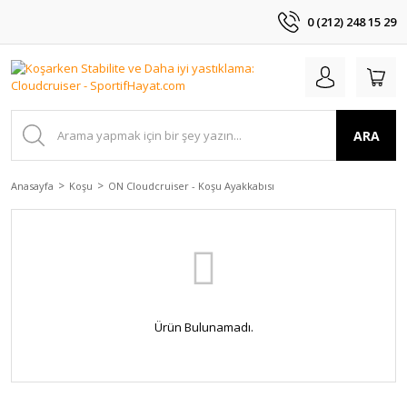
0 (212) 248 15 29
ARA
Anasayfa
Koşu
ON Cloudcruiser - Koşu Ayakkabısı
Ürün Bulunamadı.