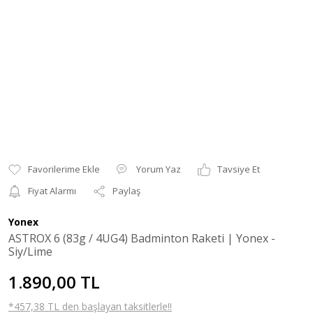
Yorum Yaz
Tavsiye Et
Fiyat Alarmı
Paylaş
Yonex
ASTROX 6 (83g / 4UG4) Badminton Raketi | Yonex -
Siy/Lime
1.890,00 TL
*457,38 TL den başlayan taksitlerle!!