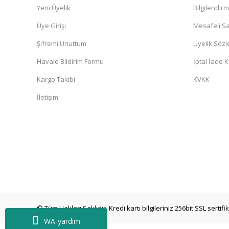
Yeni Üyelik
Bilgilendir
Üye Girişi
Mesafeli Sa
Şifremi Unuttum
Üyelik Söz
Havale Bildirim Formu
İptal İade K
Kargo Takibi
KVKK
İletişim
© Tüm Hakları Saklıdır. Kredi kartı bilgileriniz 256bit SSL sertif
WA-yardım