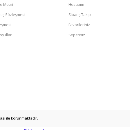
me Metni
Hesabım
tış Sözleşmesi
Sipariş Takip
leşmesi
Favorileriniz
oşullari
Sepetiniz
ikası ile korunmaktadır.