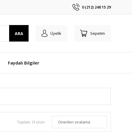
0 (212) 248 15 29
ARA
Üyelik
Sepetim
Faydalı Bilgiler
Toplam 13 ürün