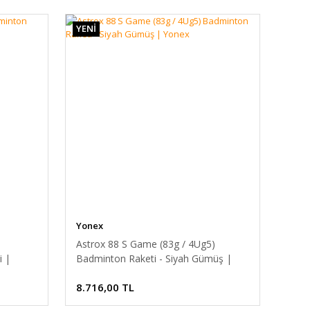
YENİ
Yonex
Astrox 88 S Game (83g / 4Ug5)
i |
Badminton Raketi - Siyah Gümüş |
Yonex
8.716,00 TL