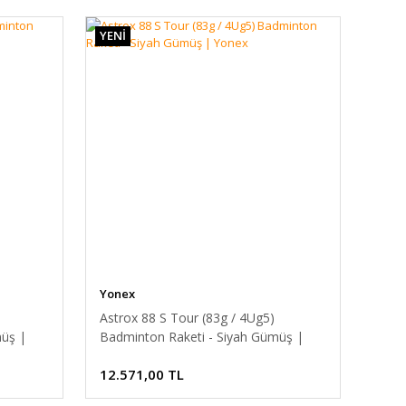
YENİ
Yonex
Astrox 88 S Tour (83g / 4Ug5)
müş |
Badminton Raketi - Siyah Gümüş |
Yonex
12.571,00 TL