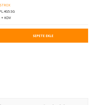
STROX
PL.4G5.SG
L + KDV
SEPETE EKLE