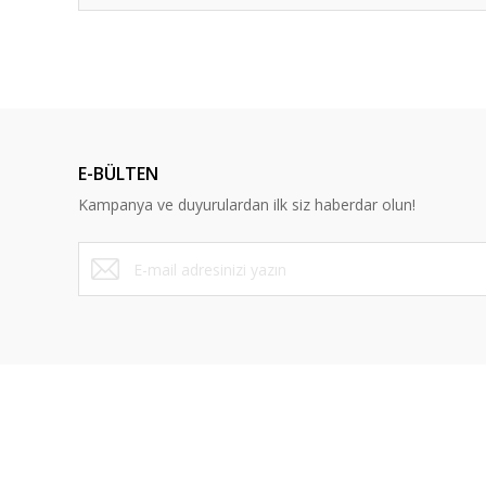
Bu ürünün fiyat bilgisi, resim, ürün açıklamalarında ve diğ
Görüş ve önerileriniz için teşekkür ederiz.
Ürün resmi kalitesiz, bozuk veya görüntülenemiyor.
Ürün açıklamasında eksik bilgiler bulunuyor.
E-BÜLTEN
Ürün bilgilerinde hatalar bulunuyor.
Kampanya ve duyurulardan ilk siz haberdar olun!
Ürün fiyatı diğer sitelerden daha pahalı.
Bu ürüne benzer farklı alternatifler olmalı.