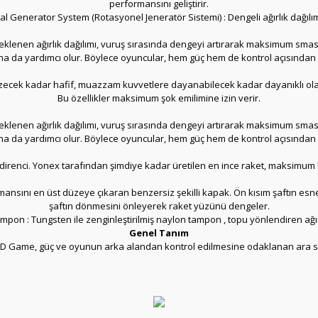
performansını geliştirir.
al Generator System (Rotasyonel Jeneratör Sistemi) : Dengeli ağırlık dağılım
na eklenen ağırlık dağılımı, vuruş sırasında dengeyi artırarak maksimum smash
ına da yardımcı olur. Böylece oyuncular, hem güç hem de kontrol açısından 
e yüzecek kadar hafif, muazzam kuvvetlere dayanabilecek kadar dayanıklı olan 'U
Bu özellikler maksimum şok emilimine izin verir.
na eklenen ağırlık dağılımı, vuruş sırasında dengeyi artırarak maksimum smash
ına da yardımcı olur. Böylece oyuncular, hem güç hem de kontrol açısından 
a direnci. Yonex tarafından şimdiye kadar üretilen en ince raket, maksimum
rformansını en üst düzeye çıkaran benzersiz şekilli kapak. Ön kısım şaftın es
şaftın dönmesini önleyerek raket yüzünü dengeler.
on : Tungsten ile zenginleştirilmiş naylon tampon , topu yönlendiren ağırlığı
Genel Tanım
8D Game, güç ve oyunun arka alandan kontrol edilmesine odaklanan ara se