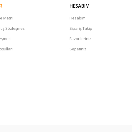
R
HESABIM
me Metni
Hesabım
tış Sözleşmesi
Sipariş Takip
leşmesi
Favorileriniz
oşullari
Sepetiniz