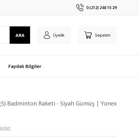
0 (212) 248 15 29
ARA
Üyelik
Sepetim
Faydalı Bilgiler
Ug5) Badminton Raketi - Siyah Gümüş | Yonex
erle!!