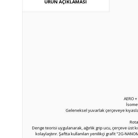
ÜRÜN AÇIKLAMASI
AERO + B
İsomet
Geleneksel yuvarlak çerçeveye kıyasla,
Rota
Denge teorisi uygulanarak, ağırlık grip ucu, çerçeve üst kıs
kolaylaştırır. Şaftta kullanılan yenilikçi grafit "2G-N