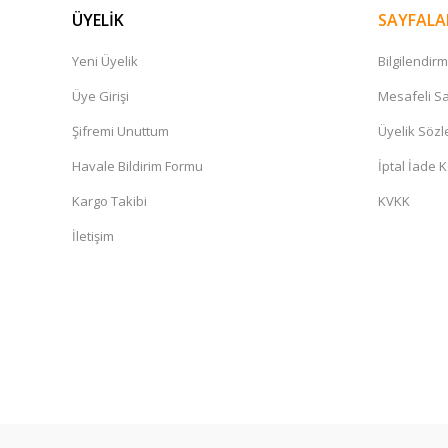
ÜYELİK
SAYFALA
Yeni Üyelik
Bilgilendir
Üye Girişi
Mesafeli Sa
Şifremi Unuttum
Üyelik Söz
Havale Bildirim Formu
İptal İade K
Kargo Takibi
KVKK
İletişim