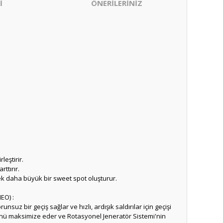
İ
ÖNERİLERİNİZ
leştirir.
ttırır.
ek daha büyük bir sweet spot oluşturur.
EO) :
suz bir geçiş sağlar ve hızlı, ardışık saldırılar için geçişi
ücünü maksimize eder ve Rotasyonel Jeneratör Sistemi'nin