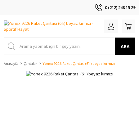
0 (212) 248 15 29
ARA
Anasayfa
Çantalar
Yonex 9226 Raket Çantası (6'lı) beyaz kırmızı