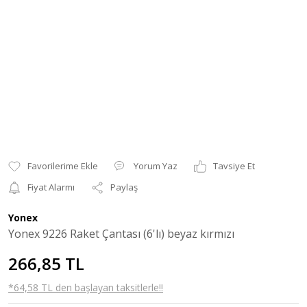
Yorum Yaz
Tavsiye Et
Fiyat Alarmı
Paylaş
Yonex
Yonex 9226 Raket Çantası (6'lı) beyaz kırmızı
266,85 TL
*64,58 TL den başlayan taksitlerle!!