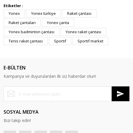
Etiketler :
Yonex
Yonex türkiye
Raket çantası
Raket çantaları
Yonex çanta
Yonex badminton çantası
Yonex raket çantası
Tenis raket çantası
Sportif
Sportif market
E-BÜLTEN
Kampanya ve duyurulardan ilk siz haberdar olun!
SOSYAL MEDYA
Bizi takip edin!