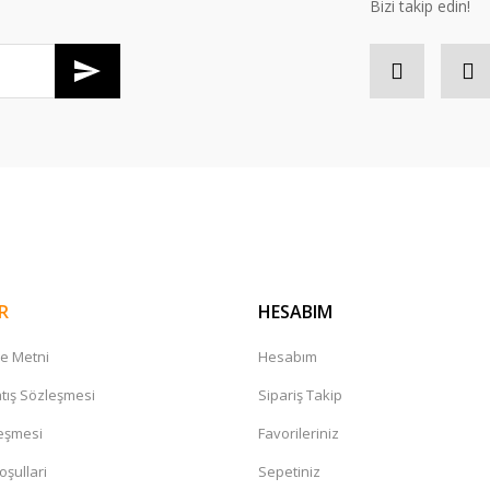
Bizi takip edin!
Gönder
R
HESABIM
me Metni
Hesabım
tış Sözleşmesi
Sipariş Takip
leşmesi
Favorileriniz
oşullari
Sepetiniz