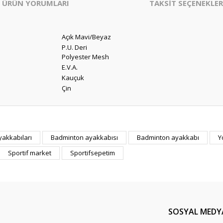
ÜRÜN YORUMLARI
TAKSİT SEÇENEKLER
Açık Mavi/Beyaz
P.U. Deri
Polyester Mesh
E.V.A.
Kauçuk
Çin
er konularda yetersiz gördüğünüz noktaları öneri formunu kullanarak tarafım
akkabıları
Badminton ayakkabısı
Badminton ayakkabı
Y
Bu ürüne ilk yorumu siz yapın!
Sportif market
Sportifsepetim
Yorum Yaz
SOSYAL MEDY