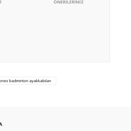
İ
ÖNERİLERİNİZ
ıza iletebilirsiniz.
onex badminton ayakkabıları
A