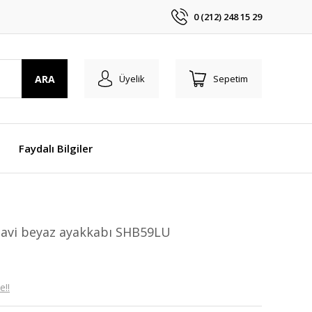
0 (212) 248 15 29
ARA
Üyelik
Sepetim
Faydalı Bilgiler
avi beyaz ayakkabı SHB59LU
e!!