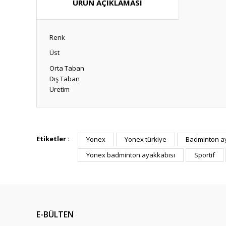
ÜRÜN AÇIKLAMASI
Renk
Üst
Orta Taban
Dış Taban
Üretim
Bu ürünün fiyat bilgisi, resim, ürün açıklamalarında ve diğ
Görüş ve önerileriniz için teşekkür ederiz.
Etiketler :
Yonex
Yonex türkiye
Badminton ay
Yonex badminton ayakkabısı
Sportif
Ürün resmi kalitesiz, bozuk veya görüntülenemiyor.
Ürün açıklamasında eksik bilgiler bulunuyor.
Ürün bilgilerinde hatalar bulunuyor.
Ürün fiyatı diğer sitelerden daha pahalı.
E-BÜLTEN
Bu ürüne benzer farklı alternatifler olmalı.