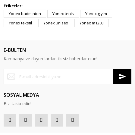
Etiketler :
Yonex badminton
Yonex tenis
Yonex giyim
Yonex tekstil
Yonex unisex
Yonex m1203
E-BÜLTEN
Kampanya ve duyurulardan ilk siz haberdar olun!
SOSYAL MEDYA
Bizi takip edin!