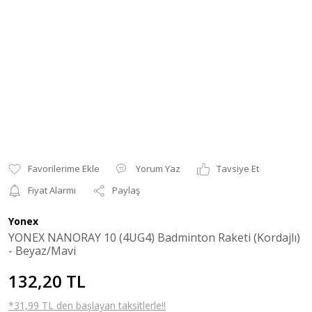
Yorum Yaz
Tavsiye Et
Fiyat Alarmı
Paylaş
Yonex
YONEX NANORAY 10 (4UG4) Badminton Raketi (Kordajlı)
- Beyaz/Mavi
132,20 TL
*31,99 TL den başlayan taksitlerle!!