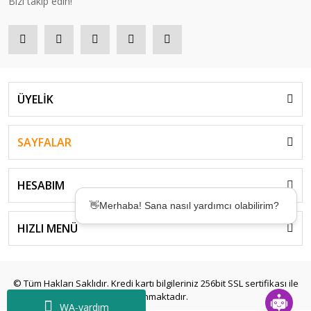
Bizi takip edin!
BG80 Power 10m Badminton Kordajı - Turuncu | Yonex
660,00 TL
ÜYELİK
SAYFALAR
HESABIM
👋Merhaba! Sana nasıl yardımcı olabilirim?
HIZLI MENÜ
🤖Desteğe mi ihtiyacın var? Birkaç saniyede
çözümler sunmak için buradayım! ✨
© Tüm Hakları Saklıdır. Kredi kartı bilgileriniz 256bit SSL sertifikası ile
korunmaktadır.
WA-yardım