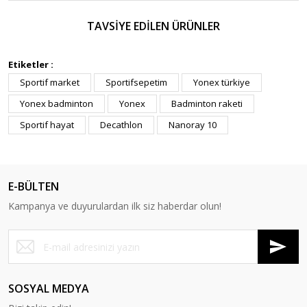
TAVSİYE EDİLEN ÜRÜNLER
Etiketler :
Sportif market
Sportifsepetim
Yonex türkiye
Yonex badminton
Yonex
Badminton raketi
Sportif hayat
Decathlon
Nanoray 10
E-BÜLTEN
Kampanya ve duyurulardan ilk siz haberdar olun!
SOSYAL MEDYA
Yonex