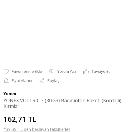
Yorum Yaz
Tavsiye Et
Fiyat Alarmı
Paylaş
Yonex
YONEX VOLTRIC 3 (3UG3) Badminton Raketi (Kordajlı).-
Kırmizi
162,71 TL
*39,38 TL den başlayan taksitlerle!!