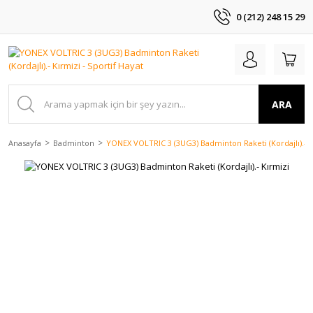
0 (212) 248 15 29
ARA
Anasayfa
Badminton
YONEX VOLTRIC 3 (3UG3) Badminton Raketi (Kordajlı).- K