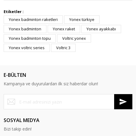
Etiketler :
Yonex badminton raketleri
Yonex türkiye
Yonex badminton
Yonex raket
Yonex ayakkabı
Yonex badminton topu
Voltric yonex
Yonex voltric series
Voltric 3
E-BÜLTEN
Kampanya ve duyurulardan ilk siz haberdar olun!
SOSYAL MEDYA
Bizi takip edin!