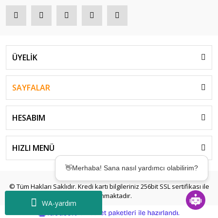
ÜYELİK
SAYFALAR
HESABIM
👋Merhaba! Sana nasıl yardımcı olabilirim?
HIZLI MENÜ
🤖Desteğe mi ihtiyacın var? Birkaç saniyede
çözümler sunmak için buradayım! ✨
© Tüm Hakları Saklıdır. Kredi kartı bilgileriniz 256bit SSL sertifikası ile
korunmaktadır.
WA-yardım
ile
ideasoft
e-