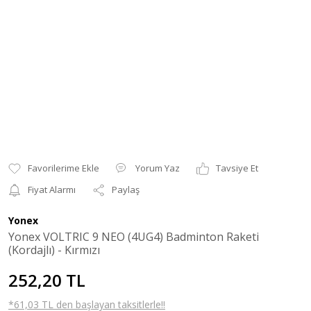
Yorum Yaz
Tavsiye Et
Fiyat Alarmı
Paylaş
Yonex
Yonex VOLTRIC 9 NEO (4UG4) Badminton Raketi
(Kordajlı) - Kırmızı
252,20 TL
*61,03 TL den başlayan taksitlerle!!