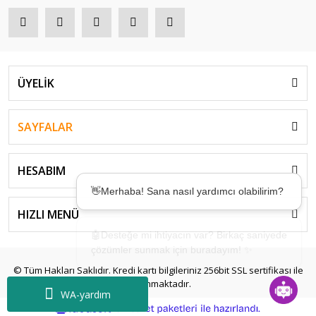
ÜYELİK
SAYFALAR
HESABIM
👋Merhaba! Sana nasıl yardımcı olabilirim?
HIZLI MENÜ
🤖Desteğe mi ihtiyacın var? Birkaç saniyede
çözümler sunmak için buradayım! ✨
© Tüm Hakları Saklıdır. Kredi kartı bilgileriniz 256bit SSL sertifikası ile
korunmaktadır.
WA-yardım
ile
ideasoft
e-