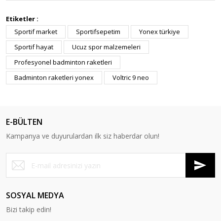
Etiketler :
Sportif market
Sportifsepetim
Yonex türkiye
Sportif hayat
Ucuz spor malzemeleri
Profesyonel badminton raketleri
Badminton raketleri yonex
Voltric 9 neo
E-BÜLTEN
Kampanya ve duyurulardan ilk siz haberdar olun!
SOSYAL MEDYA
Bizi takip edin!