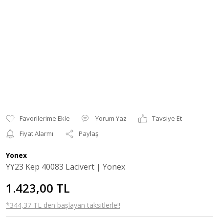
Yorum Yaz
Tavsiye Et
Fiyat Alarmı
Paylaş
Yonex
YY23 Kep 40083 Lacivert | Yonex
1.423,00 TL
*344,37 TL den başlayan taksitlerle!!