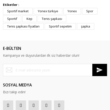
Etiketler :
Sportif market
Yonex türkiye
Yonex
Spor
Sportif
Kep
Tenis şapkası
Tenis şapkası fiyatları
Sportif sepetim
şapka
E-BÜLTEN
Kampanya ve duyurulardan ilk siz haberdar olun!
SOSYAL MEDYA
Bizi takip edin!