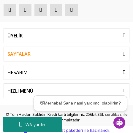
ÜYELİK
SAYFALAR
HESABIM
👋Merhaba! Sana nasıl yardımcı olabilirim?
HIZLI MENÜ
🤖Desteğe mi ihtiyacın var? Birkaç saniyede
çözümler sunmak için buradayım! ✨
© Tüm Hakları Saklıdır. Kredi kartı bilgileriniz 256bit SSL sertifikası ile
korunmaktadır.
WA-yardım
ile
ideasoft
e-