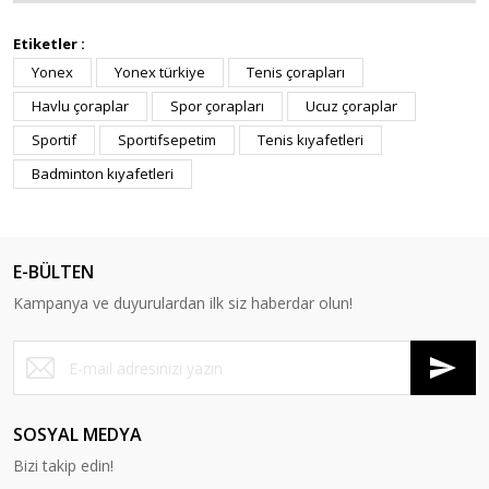
Etiketler :
Yonex
Yonex türkiye
Tenis çorapları
Havlu çoraplar
Spor çorapları
Ucuz çoraplar
Sportif
Sportifsepetim
Tenis kıyafetleri
Badminton kıyafetleri
E-BÜLTEN
Kampanya ve duyurulardan ilk siz haberdar olun!
SOSYAL MEDYA
Bizi takip edin!