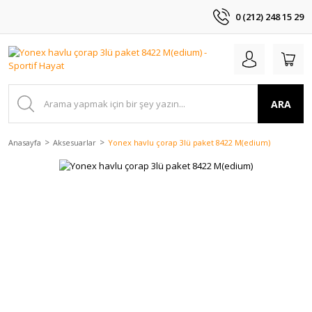
0 (212) 248 15 29
ARA
Anasayfa
Aksesuarlar
Yonex havlu çorap 3lü paket 8422 M(edium)