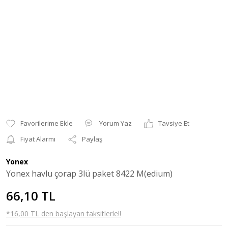
Yorum Yaz
Tavsiye Et
Fiyat Alarmı
Paylaş
Yonex
Yonex havlu çorap 3lü paket 8422 M(edium)
66,10 TL
*16,00 TL den başlayan taksitlerle!!