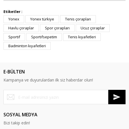
Etiketler :
Yonex
Yonex türkiye
Tenis çorapları
Havlu çoraplar
Spor çorapları
Ucuz çoraplar
Sportif
Sportifsepetim
Tenis kıyafetleri
Badminton kıyafetleri
E-BÜLTEN
Kampanya ve duyurulardan ilk siz haberdar olun!
SOSYAL MEDYA
Bizi takip edin!