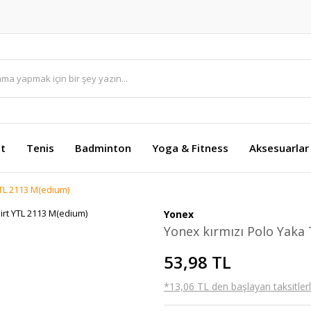
et
Tenis
Badminton
Yoga & Fitness
Aksesuarlar
YTL 2113 M(edium)
Yonex
Yonex kırmızı Polo Yaka
53,98 TL
*13,06 TL den başlayan taksitlerl