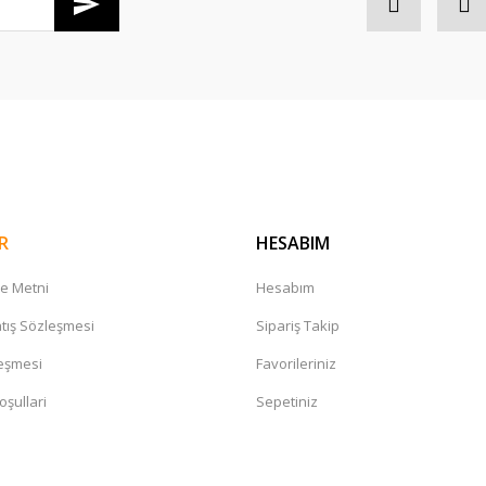
Gönder
R
HESABIM
me Metni
Hesabım
tış Sözleşmesi
Sipariş Takip
leşmesi
Favorileriniz
oşullari
Sepetiniz